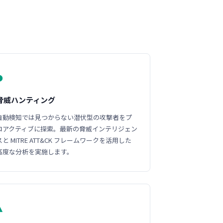
◑
脅威ハンティング
自動検知では見つからない潜伏型の攻撃者をプ
ロアクティブに探索。最新の脅威インテリジェン
スと MITRE ATT&CK フレームワークを活用した
高度な分析を実施します。
▲