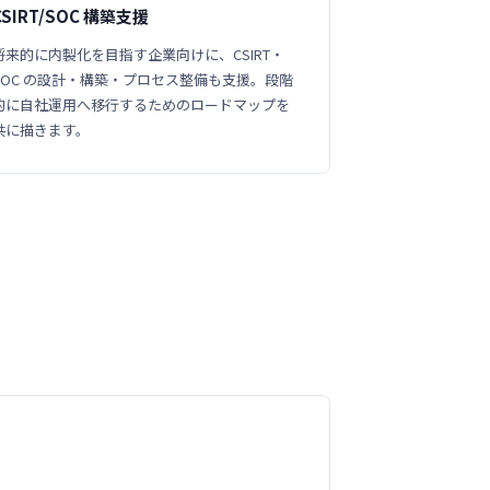
CSIRT/SOC 構築支援
将来的に内製化を目指す企業向けに、CSIRT・
SOC の設計・構築・プロセス整備も支援。段階
的に自社運用へ移行するためのロードマップを
共に描きます。
。