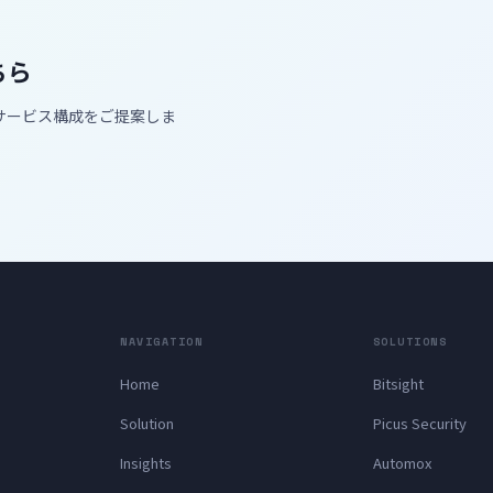
ちら
サービス構成をご提案しま
NAVIGATION
SOLUTIONS
Home
Bitsight
Solution
Picus Security
Insights
Automox